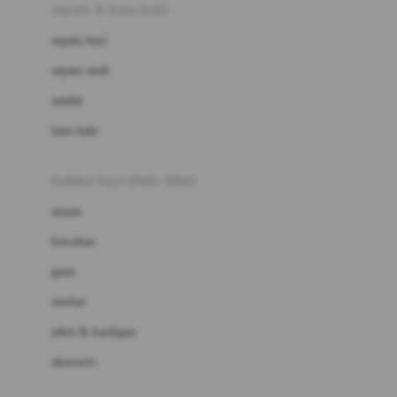
Beauty Barn
sepatu & kaus kaki
Bio Oil
sepatu bayi
Biolane
sepatu anak
Bite Fighters
sandal
Bizzi Growin
kaus kaki
Blackmores
fashion bayi (0bln-3thn)
Blooming Marvellous
atasan
Bonnels
bawahan
Bravado
gaun
Bruder
setelan
Brush Baby
jaket & kardigan
Buds Organics
aksesoris
Bugaboo
Buggygear