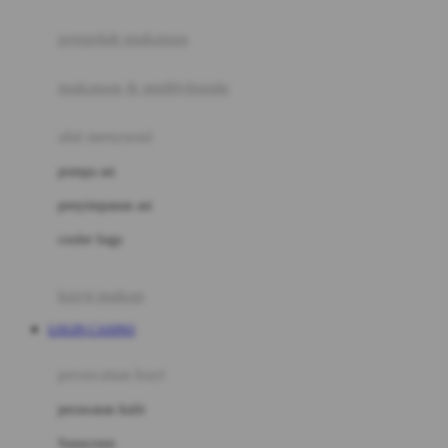
Joie
pengolah makanan
Joolz
Jujube
makanan & multivitamin
K
alat menyusui
Kiddycuts
pompa asi
Kumon
penyimpanan asi
L
cooler bags
Leapfrog
kursi makan
Leclerc
LOGIN CASINO
Lee Vierra
Lillebaby
perawatan bayi
Little Bird Told Me
perawatan kulit
Little Miss Janis
Sunscreen