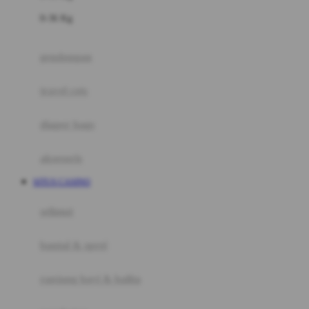
Felt So Sweet
0-36 Kg
Fisher Price
Flipper
gendongan
Friends Of Sally
travel cots
G
diaper bags
Gb
Geko
aksesoris
Graco
SITUS CASINO
Gund
selimut
H
bantal & sprei
Habbie
Haenim
ranjang bayi & balita
Happy Horse