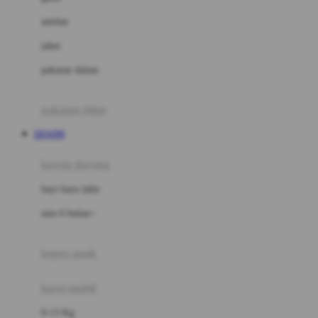
Dae Organics
setelan
Docare
jaket
Doona
pakaian dalam
Down To Earth
Drew
pakaian tidur
Dr. Brown's
DEWI99
E
kereta dorong
ELC
bayi baru lahir
Ergobaby
usia 6 bulan+
Expert Care
koper anak
Ezyroller
kursi mobil
F
0-13 Kg