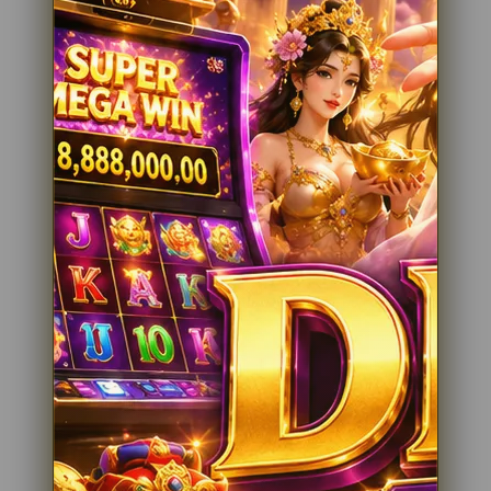
Xootz
Y
Yamatoya
Z
Zaxy
Zoggs
0-9
4Moms
59S