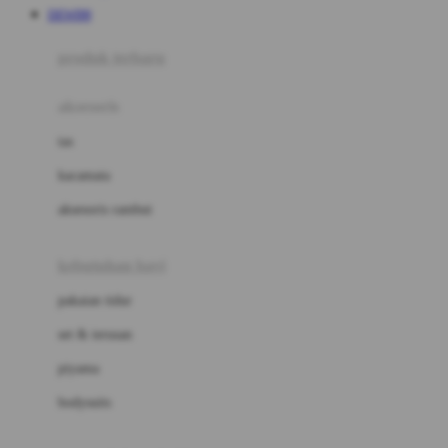
DEWI99
Azetabio
produk terbaru
B
aksesoris
Baabaasheepz
tas
Babiators
kacamata
Baby Dove
aksesoris rambut
Baby Jogger
Baby Rovega
kebutuhan bayi
Babybee
pakaian tidur
Banana Boat
set & terusan
Banz
piyama
Barbie
bodysuits
Beaba