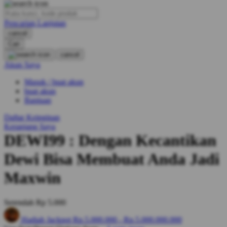
O
Pencarian Lanjutan
Oh Ma Grain
cancel
Okiedog
Cari
cancel
P
Akun Saya
Masuk / buat akun
Peachy
buat akun
Phil & Ted's
Bantuan
Philips Avent
Daftar Keinginan
Keranjang Saya
Pigeon
DEWI99 : Dengan Kecantikan
Playgro
Dewi Bisa Membuat Anda Jadi
Poled Global
Maxwin
Ponycycle
Serendah
Rp 5.000
Puma
Hadiah Jackpot
Rp.5.000.000
-
Rp.5.000.000.000
Pureats