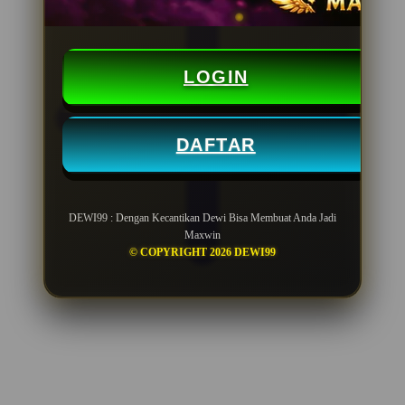
LOGIN
DAFTAR
DEWI99 : Dengan Kecantikan Dewi Bisa Membuat Anda Jadi
Maxwin
© COPYRIGHT 2026 DEWI99