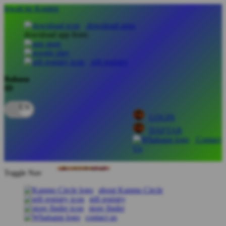
lewati ke Konten
download apps
download app from:
gift registry
Bahasa
ID
LOGIN
DAFTAR
Contact
Us
Toggle Nav
about Kanmo Circle
gift registry
store finder
contact us